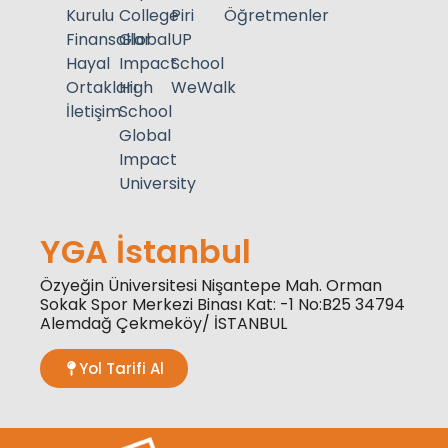
Kurulu
College
Piri
Öğretmenler
Finansallar
Global
UP
Hayal
Impact
School
Ortakları
High
WeWalk
İletişim
School
Global
Impact
University
YGA İstanbul
Özyeğin Üniversitesi Nişantepe Mah. Orman
Sokak Spor Merkezi Binası Kat: -1 No:B25 34794
Alemdağ Çekmeköy/ İSTANBUL
Yol Tarifi Al