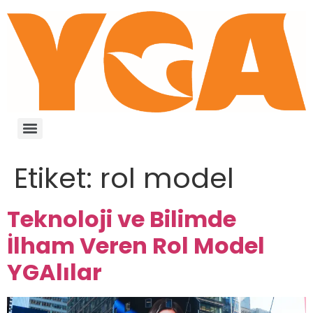
Etiket:
rol model
Teknoloji ve Bilimde
İlham Veren Rol Model
YGAlılar