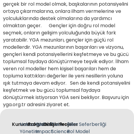
gerçek bir rol model olmak, başkalarının potansiyelini
ortaya çıkarmalarına, onlara ilham vermelerine ve
yolculuklarında destek olmalarına da yardımcı
olmaktan geçer. Gençler için doğru rol model
seçmek, onların gelişim yolculuğunda büyük fark
yaratabilir. YGA mezunları, gençler için güçlü rol
modellerdir. YGA mezunlarının başarıları ve vizyonu,
gençleri kendi potansiyellerini keşfetmeye ve bu gücü
toplumsal faydaya dönüştürmeye teşvik ediyor. İlham
veren rol modeller hem kişisel başarıları hem de
topluma kattıkları değerler ile yeni nesillerin yoluna
ışık tutmaya devam ediyor. Sen de kendi potansiyelini
keşfetmek ve bu gücü toplumsal faydaya
dönüştürmek istiyorsan YGA seni bekliyor. Başvuru için
yga.org.tr adresini ziyaret et.
Kurumsal
Hakkımızda
Programlar
Global
Girişimler
Twin
Projeler
Bilim Seferberliği
Yönetim
Impact
Science
Rol Model