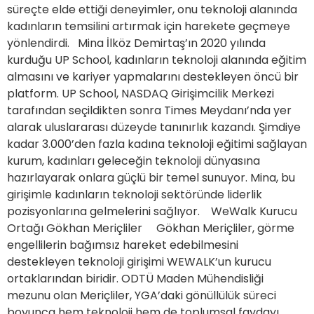
süreçte elde ettiği deneyimler, onu teknoloji alanında
kadınların temsilini artırmak için harekete geçmeye
yönlendirdi. Mina İlköz Demirtaş’ın 2020 yılında
kurduğu UP School, kadınların teknoloji alanında eğitim
almasını ve kariyer yapmalarını destekleyen öncü bir
platform. UP School, NASDAQ Girişimcilik Merkezi
tarafından seçildikten sonra Times Meydanı’nda yer
alarak uluslararası düzeyde tanınırlık kazandı. Şimdiye
kadar 3.000’den fazla kadına teknoloji eğitimi sağlayan
kurum, kadınları geleceğin teknoloji dünyasına
hazırlayarak onlara güçlü bir temel sunuyor. Mina, bu
girişimle kadınların teknoloji sektöründe liderlik
pozisyonlarına gelmelerini sağlıyor. WeWalk Kurucu
Ortağı Gökhan Meriçliler Gökhan Meriçliler, görme
engellilerin bağımsız hareket edebilmesini
destekleyen teknoloji girişimi WEWALK’un kurucu
ortaklarından biridir. ODTÜ Maden Mühendisliği
mezunu olan Meriçliler, YGA’daki gönüllülük süreci
boyunca hem teknoloji hem de toplumsal faydayı