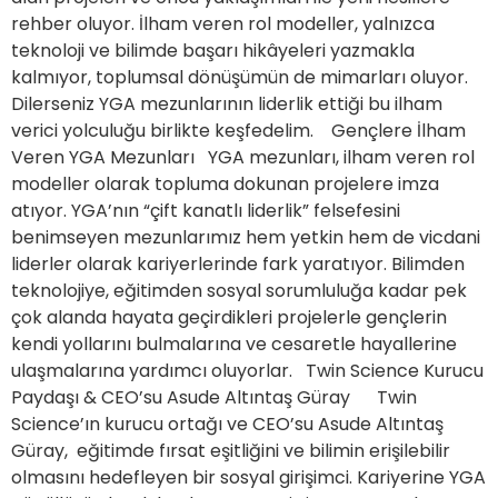
rehber oluyor. İlham veren rol modeller, yalnızca
teknoloji ve bilimde başarı hikâyeleri yazmakla
kalmıyor, toplumsal dönüşümün de mimarları oluyor.
Dilerseniz YGA mezunlarının liderlik ettiği bu ilham
verici yolculuğu birlikte keşfedelim. Gençlere İlham
Veren YGA Mezunları YGA mezunları, ilham veren rol
modeller olarak topluma dokunan projelere imza
atıyor. YGA’nın “çift kanatlı liderlik” felsefesini
benimseyen mezunlarımız hem yetkin hem de vicdani
liderler olarak kariyerlerinde fark yaratıyor. Bilimden
teknolojiye, eğitimden sosyal sorumluluğa kadar pek
çok alanda hayata geçirdikleri projelerle gençlerin
kendi yollarını bulmalarına ve cesaretle hayallerine
ulaşmalarına yardımcı oluyorlar. Twin Science Kurucu
Paydaşı & CEO’su Asude Altıntaş Güray Twin
Science’ın kurucu ortağı ve CEO’su Asude Altıntaş
Güray, eğitimde fırsat eşitliğini ve bilimin erişilebilir
olmasını hedefleyen bir sosyal girişimci. Kariyerine YGA