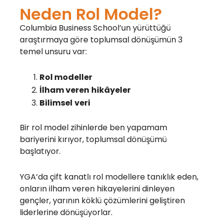
Neden Rol Model?
Columbia Business
School’un
yürüttüğü
araştırmaya
göre
toplumsal
dönüşümün
3
temel
unsuru
var:
Rol
modeller
İlham
veren
hikâyeler
Bilimsel
veri
Bir
rol
model
zihinlerde
ben
yapamam
bariyerini
kırıyor
,
toplumsal
dönüşümü
başlatıyor
.
YGA’da
çift
kanatlı
rol
modellere
tanıklık
eden
,
onların
ilham
veren
hikayelerini
dinleyen
gençler
,
yarının
köklü
çözümlerini
geliştiren
liderlerine
dönüşüyorlar
.