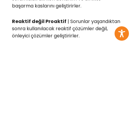
başarma kaslarını geliştirirler.
Reaktif değil Proaktif
| Sorunlar yaşandıktan
sonra kullanılacak reaktif çözümler değil,
önleyici çözümler geliştirirler.
Palyatif değil Köklü Çözüm
| Geçici, günü
kurtaracak çözümler yerine olayların kök
nedenlerini sorgulayıp köklü çözüm bulma
bakış açısı kazanırlar.
Kurumsal
Hakkımızda
Programlar
Global
Girişimler
Twin
Projeler
Bilim Seferberliği
Yönetim
Impact
Science
Rol Model
Kurulu
College
Piri
Öğretmenler
Finansallar
Global
UP
Hayal
Impact
School