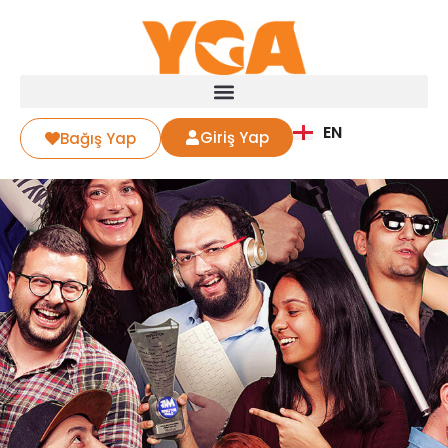
EN
Giriş Yap
Bağış Yap