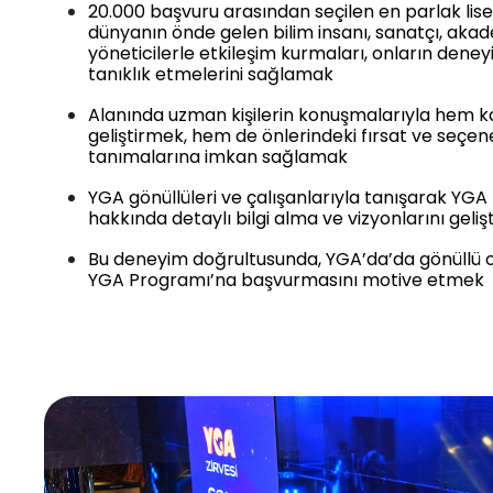
20.000 başvuru arasından seçilen en parlak lise
dünyanın önde gelen bilim insanı, sanatçı, aka
yöneticilerle etkileşim kurmaları, onların dene
tanıklık etmelerini sağlamak​
Alanında uzman kişilerin konuşmalarıyla hem kat
geliştirmek, hem de önlerindeki fırsat ve seçe
tanımalarına imkan sağlamak​
YGA gönüllüleri ve çalışanlarıyla tanışarak YGA p
hakkında detaylı bilgi alma ve vizyonlarını geli
Bu deneyim doğrultusunda, YGA’da’da gönüllü o
YGA Programı’na başvurmasını motive etmek​