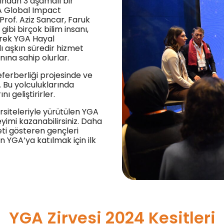
sından 3 aşamalı bir
A Global Impact
Prof. Aziz Sancar, Faruk
ibi birçok bilim insanı,
erek YGA Hayal
ı aşkın süredir hizmet
na sahip olurlar.
ferberliği projesinde ve
. Bu yolculuklarında
ı geliştirirler.
ersiteleriyle yürütülen YGA
yimi kazanabilirsiniz. Daha
eti gösteren gençleri
n YGA’ya katılmak için ilk
YGA Zirvesi 2024 Kesitleri