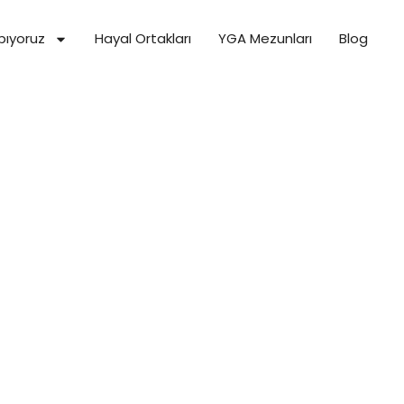
pıyoruz
Hayal Ortakları
YGA Mezunları
Blog