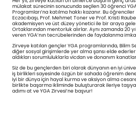
Her yıl, zirveye katılan on binlerce başarılı genç ara
mülakat sürecinin sonucunda seçilen 30 öğrenci YG
Programları’na katılma hakkı kazanır. Bu öğrenciler 
Eczacıbaşı, Prof. Mehmet Toner ve Prof. Kristi Raube g
akademisyen ve üst düzey yönetici ile bir araya gel
Ortaklarından mentorluk alırlar. Aynı zamanda 20 yıl
veren YGA’nın tecrübelerinden de faydalanma imkanı
Zirveye katılan gençler YGA programlarında, Bilim Se
diğer sosyal girişimlerde yer alma şansı elde ederler
aldıkları sorumluluklarla vicdan ve donanım kanatların
Siz de bu gençlerden biri olarak dünyanın en iyi üniv
iş birlikleri sayesinde özgün bir sahada öğrenim dene
iyi bir dünya için hayal kurma ve aksiyon alma cesar
birlikte başarma ikliminde buluşturarak ileriye taşıya
adımı at ve YGA Zirvesi’ne başvur!​