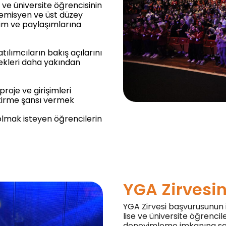
 ve üniversite öğrencisinin
demisyen ve üst düzey
yim ve paylaşımlarına
ılımcıların bakış açılarını
nekleri daha yakından
roje ve girişimleri
ştirme şansı vermek​
lmak isteyen öğrencilerin
YGA Zirvesin
YGA Zirvesi başvurusunun i
lise ve üniversite öğrencil
deneyimleme imkanına sahi