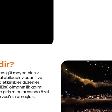
dir?
cı gütmeyen bir sivil
 atabilecek vicdanlı ve
a etkinlikler düzenler,
llüsü olmanın ilk adımı
e girişimleri arasında özel
vesi’nin amaçları:​