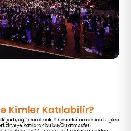
e Kimler Katılabilir?
lk şartı, öğrenci olmak. Başvurular arasından seçilen
eri, zirveye katılarak bu büyülü atmosferi
ptir. Ayrıca YGA, online platformlar üzerinden