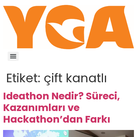
Etiket:
çift kanatlı
Ideathon Nedir? Süreci,
Kazanımları ve
Hackathon’dan Farkı