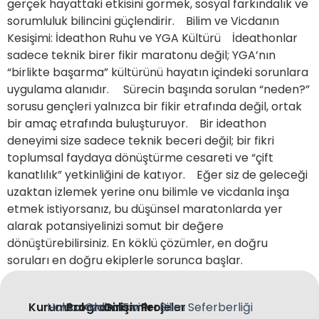
gerçek hayattaki etkisini görmek, sosyal farkındalık ve
sorumluluk bilincini güçlendirir. Bilim ve Vicdanın
Kesişimi: İdeathon Ruhu ve YGA Kültürü İdeathonlar
sadece teknik birer fikir maratonu değil; YGA’nın
“birlikte başarma” kültürünü hayatın içindeki sorunlara
uygulama alanıdır. Sürecin başında sorulan “neden?”
sorusu gençleri yalnızca bir fikir etrafında değil, ortak
bir amaç etrafında buluşturuyor. Bir ideathon
deneyimi size sadece teknik beceri değil; bir fikri
toplumsal faydaya dönüştürme cesareti ve “çift
kanatlılık” yetkinliğini de katıyor. Eğer siz de geleceği
uzaktan izlemek yerine onu bilimle ve vicdanla inşa
etmek istiyorsanız, bu düşünsel maratonlarda yer
alarak potansiyelinizi somut bir değere
dönüştürebilirsiniz. En köklü çözümler, en doğru
soruları en doğru ekiplerle sorunca başlar.
Kurumsal
Hakkımızda
Programlar
Global
Girişimler
Twin
Projeler
Bilim Seferberliği