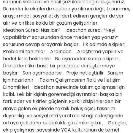
sorunun sebebini ve nasıl çözülebileceğini düşünürüz.
Bu nedenle ekiplerde sadece yazılımcı değil, tasarımcı,
araştırmacı, sosyal etkiyi dert edinen gençler de yer
alır ve birlikte köklü bir çözüm geliştirirler.
Ideathon Süreci Nasıldır? Ideathon süreci, “Neyi
yapabiliriz?” sorusundan önce “Neden yapıyoruz?”
sorusuna cevap arayarak başlar. İlk adımda ekipler:
Problemi tanımlar Ardından: Araştırma yapılır ve
hedef kitle belirlenilir Bu aşamadan sonra ekipler:
Ürettikleri fikri basit bir prototipe dönüştürmeye
başlar Son aşamada ise: Proje netleştirilir Sunum
için hazırlanır Takım Çalışmasının Rolü ve İletişim
Dinamikleri Ideathon sürecinde takım çalışması işin
kalbi. Tek bir kişinin göremediği ayrıntıları başka biri
fark eder ve fikirler güçlenir. Farklı disiplinlerden bir
araya gelen ekiplerde teknik bakış açısı, tasarım
duyarlılığı ve sosyal etki yaratma isteği birleştiğinde
ortaya çok daha bütünlüklü çözümler çıkar. Gençler,
ekip çalışması sayesinde YGA kültürünün de temel