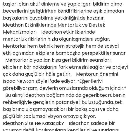
taşları olan aktif dinleme ve yapıcı geri bildirim alma
becerilerini geliştirirken kendi fikirlerine aşık olmadan
başkalarını duyabilme yetkinliğini de kazanır.
Ideathon Etkinliklerinde Mentorluk ve Destek
Mekanizmaları Ideathon etkinliklerinde
mentorluk fikirlerin hızla olgunlaşmasını sağlar.
Mentorlar hem teknik hem stratejik hem de sosyal
etki açısından ekiplere bambaşka perspektifler sunar.
Mentorlarla yapılan kısa geri bildirim seansları
ekiplerin kör noktalarını fark etmesini sağlar ve projeyi
çok daha güçlü bir hâle getirir. Mentorun önemini
Isaac Newton şöyle ifade ediyor: “Eğer ileriyi
görebiliyorsam, devlerin omuzlarında olduğum içindir.”
Bu alıntı ideathon bağlamında da geçerli: tecrübenin
rehberliğiyle gençlerin potansiyeli buluştuğunda, tek
başlarına ulaşamayacakları bir bakış açısı ve daha
güçlü bir toplumsal vizyon ortaya çıkıyor.
Ideathon Size Ne Katacak? Ideathon sadece bir
yarışma değil, katılımcıların kendilerini ve sınırlarını