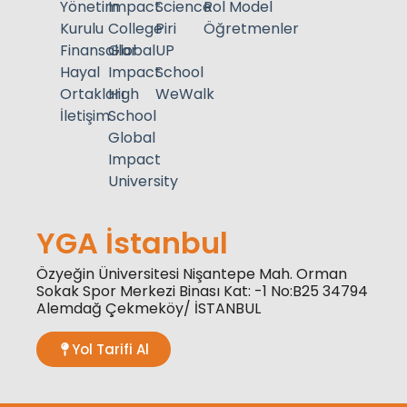
Yönetim
Impact
Science
Rol Model
Kurulu
College
Piri
Öğretmenler
Finansallar
Global
UP
Hayal
Impact
School
Ortakları
High
WeWalk
İletişim
School
Global
Impact
University
YGA İstanbul
Özyeğin Üniversitesi Nişantepe Mah. Orman
Sokak Spor Merkezi Binası Kat: -1 No:B25 34794
Alemdağ Çekmeköy/ İSTANBUL
Yol Tarifi Al