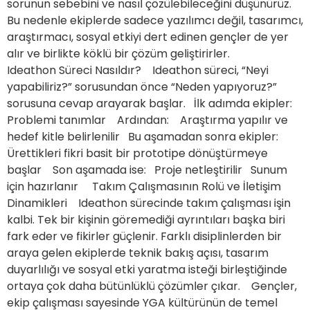
sorunun sebebini ve nasıl çözülebileceğini düşünürüz.
Bu nedenle ekiplerde sadece yazılımcı değil, tasarımcı,
araştırmacı, sosyal etkiyi dert edinen gençler de yer
alır ve birlikte köklü bir çözüm geliştirirler.
Ideathon Süreci Nasıldır? Ideathon süreci, “Neyi
yapabiliriz?” sorusundan önce “Neden yapıyoruz?”
sorusuna cevap arayarak başlar. İlk adımda ekipler:
Problemi tanımlar Ardından: Araştırma yapılır ve
hedef kitle belirlenilir Bu aşamadan sonra ekipler:
Ürettikleri fikri basit bir prototipe dönüştürmeye
başlar Son aşamada ise: Proje netleştirilir Sunum
için hazırlanır Takım Çalışmasının Rolü ve İletişim
Dinamikleri Ideathon sürecinde takım çalışması işin
kalbi. Tek bir kişinin göremediği ayrıntıları başka biri
fark eder ve fikirler güçlenir. Farklı disiplinlerden bir
araya gelen ekiplerde teknik bakış açısı, tasarım
duyarlılığı ve sosyal etki yaratma isteği birleştiğinde
ortaya çok daha bütünlüklü çözümler çıkar. Gençler,
ekip çalışması sayesinde YGA kültürünün de temel