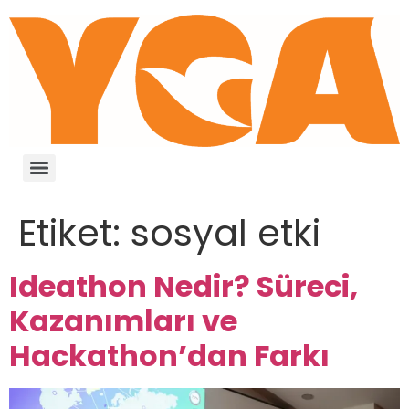
Etiket:
sosyal etki
Ideathon Nedir? Süreci,
Kazanımları ve
Hackathon’dan Farkı