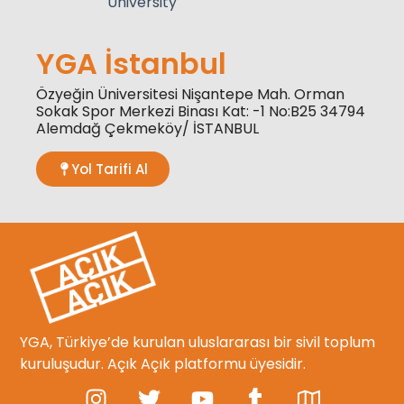
University
YGA İstanbul
Özyeğin Üniversitesi Nişantepe Mah. Orman
Sokak Spor Merkezi Binası Kat: -1 No:B25 34794
Alemdağ Çekmeköy/ İSTANBUL
Yol Tarifi Al
YGA, Türkiye’de kurulan uluslararası bir sivil toplum
kuruluşudur. Açık Açık platformu üyesidir.