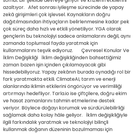
somut bir şekilde devreye giriyor ve krizlerin etkilerini
azaltıyor. Afet sonrası iyileşme sürecinde de yapay
zekâ girişimleri çok işlevsel. Kaynakların doğru
dağıtılmasından ihtiyaçların belirlenmesine kadar pek
çok süreç daha hızlı ve etkili yönetiliyor. YGA olarak
gençlerin bu teknolojiyi sadece anlamalarını değil, aynı
zamanda toplumsal fayda yaratmak için
kullanmalarını teşvik ediyoruz. Çevresel Konular Ve
İklim Değişikliği İklim değişikliğinden bahsettiğimiz
zaman bazen işin içinden çıkılamayacak gibi
hissedebiliyoruz. Yapay zekânın burada oynadığı rol bir
fark yaratmakta etkili. ClimateAI, tarım ve enerji
alanlarında iklimin etkilerini öngörüyor ve verimliliği
artırmayı hedefliyor. Tarla.io ise çiftçilere, doğru ekim
ve hasat zamanlarını tahmin etmelerine destek
veriyor. Böylece doğayı korumak ve sürdürülebilirliği
sağlamak daha kolay hâle geliyor. İklim değişikliğiyle
ilgili farkındalık yaratmak ve teknolojiyi bilinçli
kullanmak doğanın düzeninin bozulmaması için