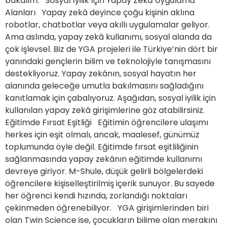
bakalım. Sosyal İyilik İçin Yapay Zekâ Uygulama
Alanları Yapay zekâ deyince çoğu kişinin aklına
robotlar, chatbotlar veya akıllı uygulamalar geliyor.
Ama aslında, yapay zekâ kullanımı, sosyal alanda da
çok işlevsel. Biz de YGA projeleri ile Türkiye’nin dört bir
yanındaki gençlerin bilim ve teknolojiyle tanışmasını
destekliyoruz. Yapay zekânın, sosyal hayatın her
alanında geleceğe umutla bakılmasını sağladığını
kanıtlamak için çabalıyoruz. Aşağıdan, sosyal iyilik için
kullanılan yapay zekâ girişimlerine göz atabilirsiniz.
Eğitimde Fırsat Eşitliği Eğitimin öğrencilere ulaşımı
herkes için eşit olmalı, ancak, maalesef, günümüz
toplumunda öyle değil. Eğitimde fırsat eşitliliğinin
sağlanmasında yapay zekânın eğitimde kullanımı
devreye giriyor. M-Shule, düşük gelirli bölgelerdeki
öğrencilere kişiselleştirilmiş içerik sunuyor. Bu sayede
her öğrenci kendi hızında, zorlandığı noktaları
çekinmeden öğrenebiliyor. YGA girişimlerinden biri
olan Twin Science ise, çocukların bilime olan merakını