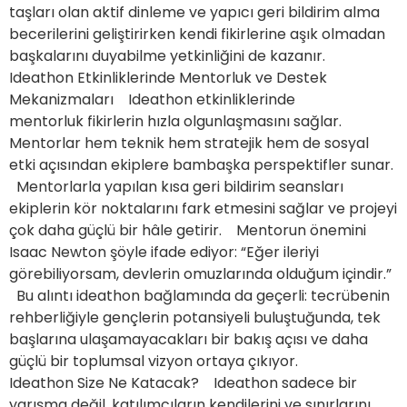
taşları olan aktif dinleme ve yapıcı geri bildirim alma
becerilerini geliştirirken kendi fikirlerine aşık olmadan
başkalarını duyabilme yetkinliğini de kazanır.
Ideathon Etkinliklerinde Mentorluk ve Destek
Mekanizmaları Ideathon etkinliklerinde
mentorluk fikirlerin hızla olgunlaşmasını sağlar.
Mentorlar hem teknik hem stratejik hem de sosyal
etki açısından ekiplere bambaşka perspektifler sunar.
Mentorlarla yapılan kısa geri bildirim seansları
ekiplerin kör noktalarını fark etmesini sağlar ve projeyi
çok daha güçlü bir hâle getirir. Mentorun önemini
Isaac Newton şöyle ifade ediyor: “Eğer ileriyi
görebiliyorsam, devlerin omuzlarında olduğum içindir.”
Bu alıntı ideathon bağlamında da geçerli: tecrübenin
rehberliğiyle gençlerin potansiyeli buluştuğunda, tek
başlarına ulaşamayacakları bir bakış açısı ve daha
güçlü bir toplumsal vizyon ortaya çıkıyor.
Ideathon Size Ne Katacak? Ideathon sadece bir
yarışma değil, katılımcıların kendilerini ve sınırlarını