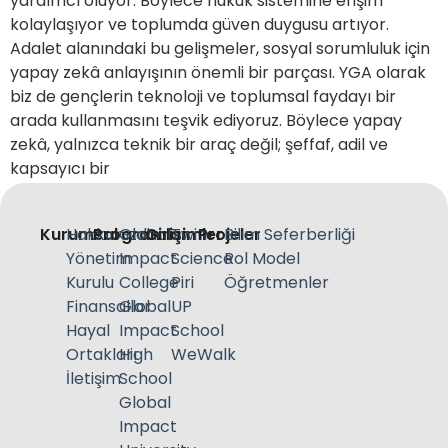
yardımcı oluyor. Böylece hukuk sistemine erişim
kolaylaşıyor ve toplumda güven duygusu artıyor.
Adalet alanındaki bu gelişmeler, sosyal sorumluluk için
yapay zekâ anlayışının önemli bir parçası. YGA olarak
biz de gençlerin teknoloji ve toplumsal faydayı bir
arada kullanmasını teşvik ediyoruz. Böylece yapay
zekâ, yalnızca teknik bir araç değil; şeffaf, adil ve
kapsayıcı bir
Kurumsal
Hakkımızda
Programlar
Global
Girişimler
Twin
Projeler
Bilim Seferberliği
Yönetim
Impact
Science
Rol Model
Kurulu
College
Piri
Öğretmenler
Finansallar
Global
UP
Hayal
Impact
School
Ortakları
High
WeWalk
İletişim
School
Global
Impact