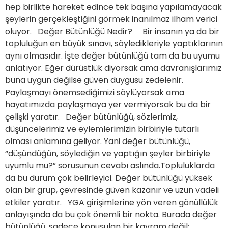
hep birlikte hareket edince tek başına yapılamayacak
şeylerin gerçekleştiğini görmek inanılmaz ilham verici
oluyor. Değer Bütünlüğü Nedir? Bir insanın ya da bir
topluluğun en büyük sınavı, söyledikleriyle yaptıklarının
aynı olmasıdır. İşte değer bütünlüğü tam da bu uyumu
anlatıyor. Eğer dürüstlük diyorsak ama davranışlarımız
buna uygun değilse güven duygusu zedelenir.
Paylaşmayı önemsediğimizi söylüyorsak ama
hayatımızda paylaşmaya yer vermiyorsak bu da bir
çelişki yaratır. Değer bütünlüğü, sözlerimiz,
düşüncelerimiz ve eylemlerimizin birbiriyle tutarlı
olması anlamına geliyor. Yani değer bütünlüğü,
“düşündüğün, söylediğin ve yaptığın şeyler birbiriyle
uyumlu mu?” sorusunun cevabı aslında.Topluluklarda
da bu durum çok belirleyici. Değer bütünlüğü yüksek
olan bir grup, çevresinde güven kazanır ve uzun vadeli
etkiler yaratır. YGA girişimlerine yön veren gönüllülük
anlayışında da bu çok önemli bir nokta. Burada değer
bütünlüğü, sadece konuşulan bir kavram değil;