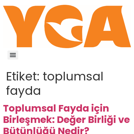
Etiket:
toplumsal
fayda
Toplumsal Fayda için
Birleşmek: Değer Birliği ve
Bütünlüğü Nedir?