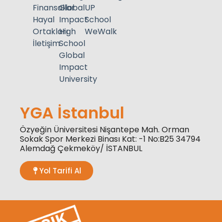
Finansallar
Global
UP
Hayal
Impact
School
Ortakları
High
WeWalk
İletişim
School
Global
Impact
University
YGA İstanbul
Özyeğin Üniversitesi Nişantepe Mah. Orman
Sokak Spor Merkezi Binası Kat: -1 No:B25 34794
Alemdağ Çekmeköy/ İSTANBUL
Yol Tarifi Al