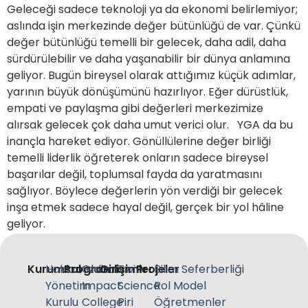
Geleceği sadece teknoloji ya da ekonomi belirlemiyor;
aslında işin merkezinde değer bütünlüğü de var. Çünkü
değer bütünlüğü temelli bir gelecek, daha adil, daha
sürdürülebilir ve daha yaşanabilir bir dünya anlamına
geliyor. Bugün bireysel olarak attığımız küçük adımlar,
yarının büyük dönüşümünü hazırlıyor. Eğer dürüstlük,
empati ve paylaşma gibi değerleri merkezimize
alırsak gelecek çok daha umut verici olur. YGA da bu
inançla hareket ediyor. Gönüllülerine değer birliği
temelli liderlik öğreterek onların sadece bireysel
başarılar değil, toplumsal fayda da yaratmasını
sağlıyor. Böylece değerlerin yön verdiği bir gelecek
inşa etmek sadece hayal değil, gerçek bir yol hâline
geliyor.
Kurumsal
Hakkımızda
Programlar
Global
Girişimler
Twin
Projeler
Bilim Seferberliği
Yönetim
Impact
Science
Rol Model
Kurulu
College
Piri
Öğretmenler