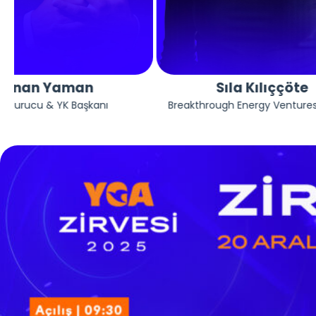
Sıla Kılıççöte
ı
Breakthrough Energy Ventures Partner
Cambri