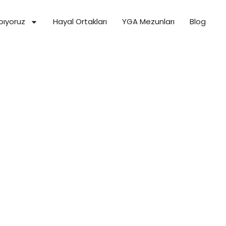
pıyoruz
Hayal Ortakları
YGA Mezunları
Blog