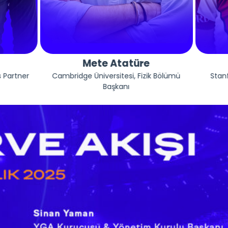
Mete Atatüre
Matthew Sulli
dge Üniversitesi, Fizik Bölümü
Stanford Üniversitesi, Vicda
Başkanı
Gönüllüsü